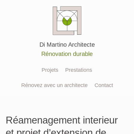
Aller
au
contenu
Di Martino Architecte
Rénovation durable
Projets
Prestations
Rénovez avec un architecte
Contact
Réamenagement interieur
et projet d’extension de